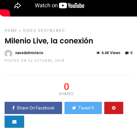
HOME
»
VIDEO DESTACADO
Milenio Live, la conexión
navedelmisterio
6.4K Views
0
POSTED ON 22 OCTUBRE, 2018
0
SHARES
Share On Facebook
Tweet It