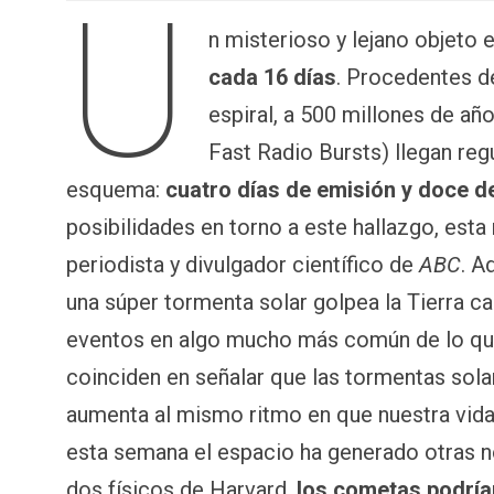
U
n misterioso y lejano objeto 
cada 16 días
. Procedentes de
espiral, a 500 millones de año
Fast Radio Bursts) llegan re
esquema:
cuatro días de emisión y doce de
posibilidades en torno a este hallazgo, es
periodista y divulgador científico de
ABC
. A
una súper tormenta solar golpea la Tierra c
eventos en algo mucho más común de lo que
coinciden en señalar que las tormentas sola
aumenta al mismo ritmo en que nuestra vida
esta semana el espacio ha generado otras n
dos físicos de Harvard,
los cometas podría