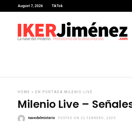
August 7, 2026
TikTok
HOME
»
EN PORTADA
MILENIO LIVE
Milenio Live – Señal
navedelmisterio
POSTED ON 22 FEBRERO, 2020