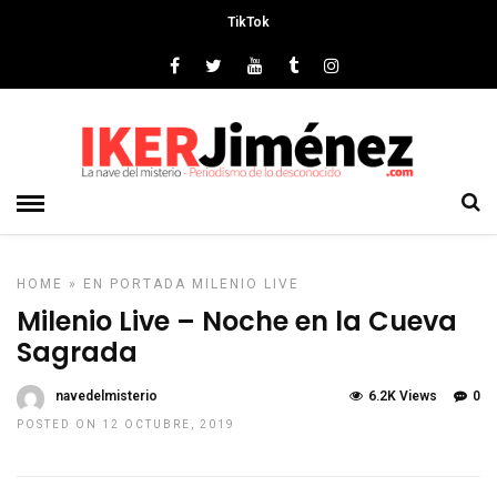
TikTok
HOME
»
EN PORTADA
MILENIO LIVE
Milenio Live – Noche en la Cueva
Sagrada
navedelmisterio
6.2K Views
0
POSTED ON 12 OCTUBRE, 2019