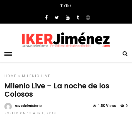
TikTok
HOME
»
MILENIO LIVE
Milenio Live – La noche de los
Colosos
navedelmisterio
1.5K Views
0
POSTED ON 13 ABRIL, 2019