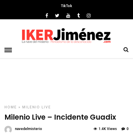
TikTok
Deprecated
: preg_replace(): Passing null to parameter #3 ($subject)
of type array|string is deprecated in
/srv/vhost/ikerjimenez.com/home/html/wp-
content/plugins/wordfence/vendor/wordfence/wf-
waf/src/lib/rules.php
on line
1896
HOME
»
MILENIO LIVE
Milenio Live – Incidente Guadix
navedelmisterio
1.4K Views
0