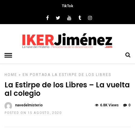
TikTok
HOME
»
EN PORTADA
LA ESTIRPE DE LOS LIBRES
La Estirpe de los Libres – La vuelta
al colegio
navedelmisterio
6.8K Views
0
POSTED ON 15 AGOSTO, 2020