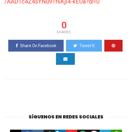
/AAD1c4Z4sYNu91f6KjI4-kEUa?dl=0
0
SHARES
Share On Facebook
Tweet It
SÍGUENOS EN REDES SOCIALES