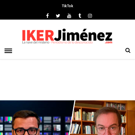
TikTok
Deprecated
: preg_replace(): Passing null to parameter #3 ($subject)
of type array|string is deprecated in
/srv/vhost/ikerjimenez.com/home/html/wp-
content/plugins/wordfence/vendor/wordfence/wf-
waf/src/lib/rules.php
on line
1896