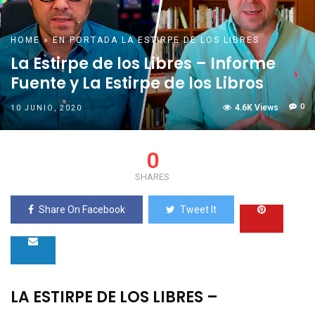
HOME
»
EN PORTADA
LA ESTIRPE DE LOS LIBRES
La Estirpe de los Libres – Informe
Fuente y La Estirpe de los Libros
0
4.6K Views
10 JUNIO, 2020
0
SHARES
Share On Facebook
Tweet It
LA ESTIRPE DE LOS LIBRES –