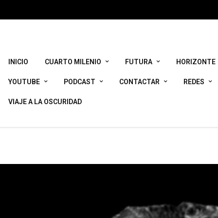
) of type array|string is deprecated in
/srv/vhost/ikerjimenez.co
rules.php
on line
1896
INICIO
CUARTO MILENIO
FUTURA
HORIZONTE
YOUTUBE
PODCAST
CONTACTAR
REDES
VIAJE A LA OSCURIDAD