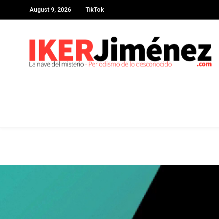
August 9, 2026
TikTok
Deprecated
: preg_replace(): Passing null to parameter #3 ($subject
content/plugins/wordfence/vendor/wordfence/wf-waf/src/lib/