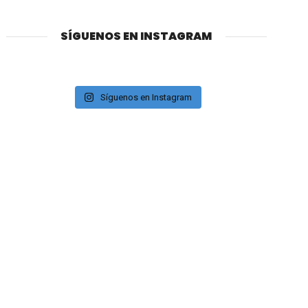
SÍGUENOS EN INSTAGRAM
Síguenos en Instagram
SÍGUENOS EN TWITTER
Tweets by navedelmisterio
SÍGUENOS EN FACEBOOK