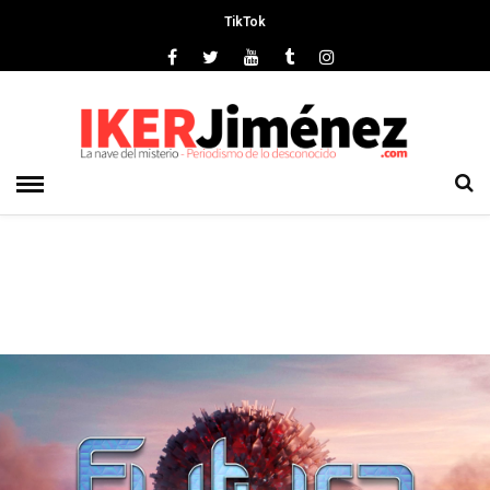
TikTok
Deprecated
: preg_replace(): Passing null to parameter #3 ($subject)
of type array|string is deprecated in
/srv/vhost/ikerjimenez.com/home/html/wp-
content/plugins/wordfence/vendor/wordfence/wf-
waf/src/lib/rules.php
on line
1896