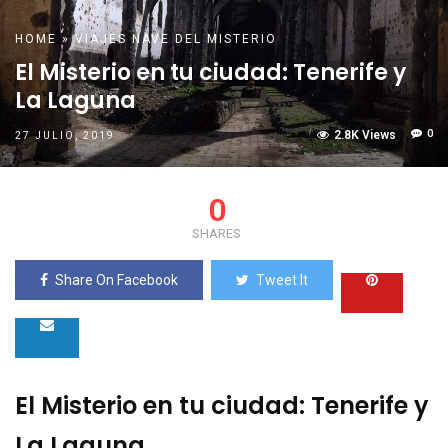
HOME
»
VIAJES NAVE DEL MISTERIO
El Misterio en tu ciudad: Tenerife y
La Laguna
0
2.8K Views
27 JULIO, 2019
0
SHARES
Share On Facebook
Tweet It
El Misterio en tu ciudad: Tenerife y
La Laguna