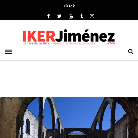
TikTok
Deprecated
: preg_replace(): Passing null to parameter #3 ($subject)
of type array|string is deprecated in
/srv/vhost/ikerjimenez.com/home/html/wp-
content/plugins/wordfence/vendor/wordfence/wf-
waf/src/lib/rules.php
on line
1896