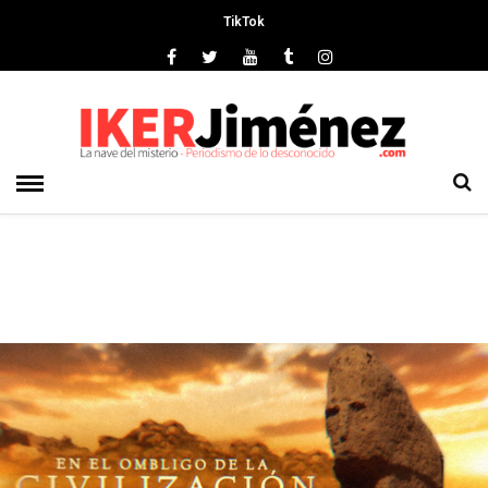
TikTok
Deprecated
: preg_replace(): Passing null to parameter #3 ($subject)
of type array|string is deprecated in
/srv/vhost/ikerjimenez.com/home/html/wp-
content/plugins/wordfence/vendor/wordfence/wf-
waf/src/lib/rules.php
on line
1896