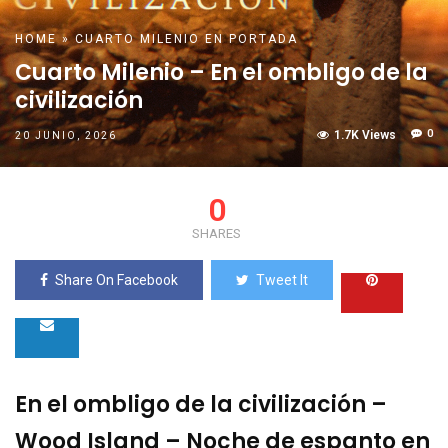
HOME
»
CUARTO MILENIO
EN PORTADA
Cuarto Milenio – En el ombligo de la
civilización
0
1.7K Views
20 JUNIO, 2026
0
SHARES
Share On Facebook
Tweet It
En el ombligo de la civilización –
Wood Island – Noche de espanto en