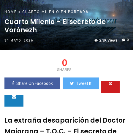
HOME
»
CUARTO MILENIO
EN PORTADA
Cuarto Milenio – El secreto de
Vorónezh
0
2.3K Views
31 MAYO, 2026
0
SHARES
Share On Facebook
Tweet It
La extraña desaparición del Doctor
Majorana – T.O.C. – El secreto de