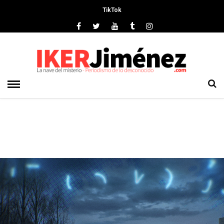
TikTok
Deprecated
: preg_replace(): Passing null to parameter #3 ($subject)
of type array|string is deprecated in
/srv/vhost/ikerjimenez.com/home/html/wp-
content/plugins/wordfence/vendor/wordfence/wf-
waf/src/lib/rules.php
on line
1896