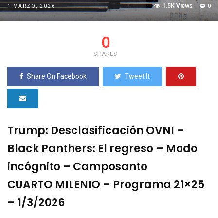
1.5K Views
0
1 MARZO, 2026
0
SHARES
Share On Facebook
Tweet It
Trump: Desclasificación OVNI –
Black Panthers: El regreso – Modo
incógnito – Camposanto
CUARTO MILENIO – Programa 21×25
– 1/3/2026