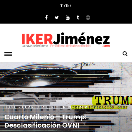
TikTok
HOME
»
CUARTO MILENIO
EN PORTADA
Cuarto Milenio – Trump:
Desclasificación OVNI