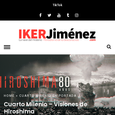
TikTok
HOME
»
CUARTO MILENIO
EN PORTADA
Cuarto Milenio – Visiones de
Hiroshima