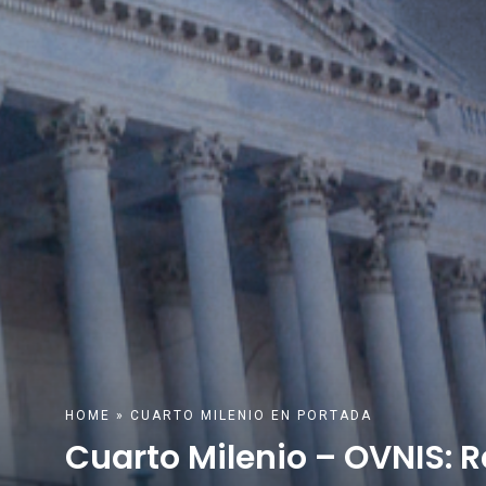
HOME
»
CUARTO MILENIO
EN PORTADA
Cuarto Milenio – OVNIS: 