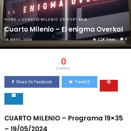
HOME
»
CUARTO MILENIO
EN PORTADA
Cuarto Milenio – El enigma Overkal
0
2.2K Views
18 MAYO, 2024
0
SHARES
Share On Facebook
Tweet It
CUARTO MILENIO – Programa 19×35
– 19/05/2024