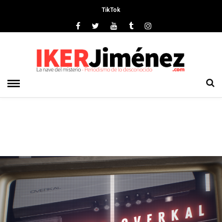
TikTok
Deprecated
: preg_replace(): Passing null to parameter #3 ($subject)
of type array|string is deprecated in
/srv/vhost/ikerjimenez.com/home/html/wp-
content/plugins/wordfence/vendor/wordfence/wf-
waf/src/lib/rules.php
on line
1896