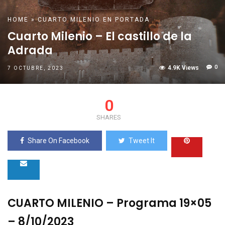
HOME
»
CUARTO MILENIO
EN PORTADA
Cuarto Milenio – El castillo de la
Adrada
0
4.9K Views
7 OCTUBRE, 2023
0
SHARES
Share On Facebook
Tweet It
CUARTO MILENIO – Programa 19×05
– 8/10/2023