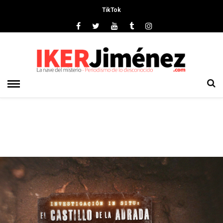
TikTok
Deprecated
: preg_replace(): Passing null to parameter #3 ($subject)
of type array|string is deprecated in
/srv/vhost/ikerjimenez.com/home/html/wp-
content/plugins/wordfence/vendor/wordfence/wf-
waf/src/lib/rules.php
on line
1896