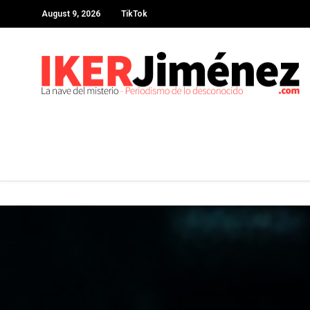
August 9, 2026
TikTok
Deprecated
: preg_replace(): Passing null to parameter #3 ($subject
content/plugins/wordfence/vendor/wordfence/wf-waf/src/lib/