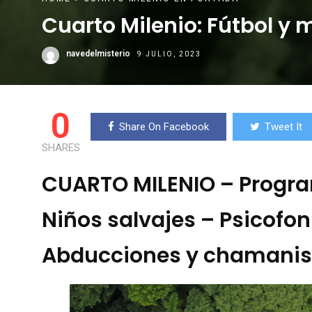
Cuarto Milenio: Fútbol y m
navedelmisterio
9 JULIO, 2023
0
Share On Facebook
Tweet It
SHARES
CUARTO MILENIO – Progra
Niños salvajes – Psicofon 
Abducciones y chamani