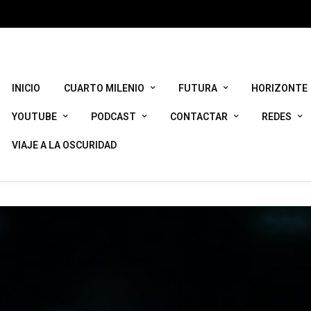
) of type array|string is deprecated in
/srv/vhost/ikerjimenez.co
rules.php
on line
1896
INICIO
CUARTO MILENIO
FUTURA
HORIZONTE
YOUTUBE
PODCAST
CONTACTAR
REDES
VIAJE A LA OSCURIDAD