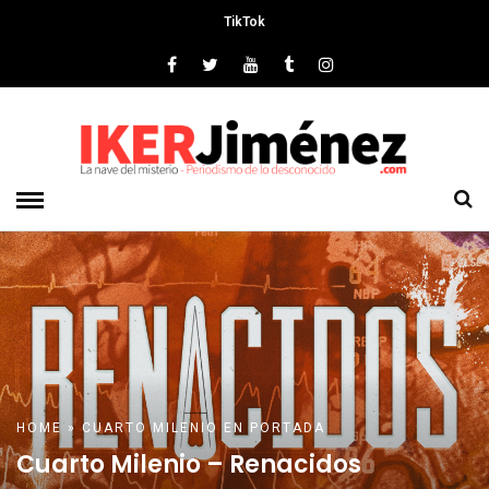
TikTok
HOME
»
CUARTO MILENIO
EN PORTADA
Cuarto Milenio – Renacidos